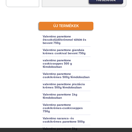
ÚJ TERMÉKEK
Valentino panettone
étcsokoládékrémmel töltött és
bevont 750g
Valentino panettone gianduia
krémes csokival bevont 750g
valentino panettone
csokicseppes 500 g
fémdobozban
Valentino panettone
csokikrémes 500g fémdobozban
valentino panettone pisztácia
krémes 500g fémdobozban
Valentino panettone 1kg
fémdobozban
Valentino panettone
csokikrémes-csokicseppes
750g
Valentino narancs- és
csokikrémes panettone 500g
Valentino panettone 1kg