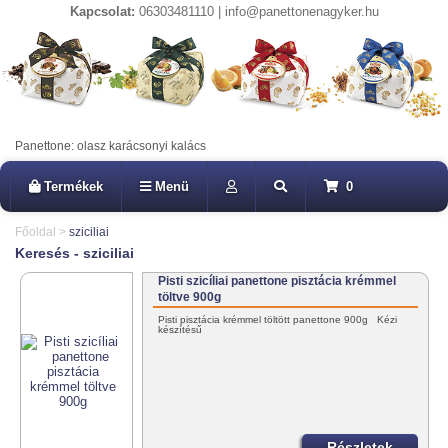
Kapcsolat:
06303481110 | info@panettonenagyker.hu
Panettone: olasz karácsonyi kalács
Termékek
Menü
0
Főoldal
>
sziciliai
Keresés - sziciliai
Pisti szicíliai panettone pisztácia krémmel
töltve 900g
Pisti pisztácia krémmel töltött panettone 900g Kézi
készítésű
Részletek