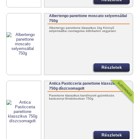
Albertengo panettone moscato selyemsállal
750g
Albertengo panettone klasszikus 1kg Könnyű
selyemsálba csomagolva 4db/karton vegyesen
Részletek
Antica Pasticceria panettone klasszikus
750g díszcsomagolt
Panettone klasszikus kandírozott gyümölcsös
karácsonyi fémdobozban 750g
Részletek