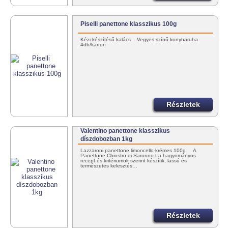
Piselli panettone klasszikus 100g
Kézi készítésű kalács Vegyes színű konyharuha
4db/karton
Részletek
Valentino panettone klasszikus
díszdobozban 1kg
Lazzaroni panettone limoncello-krémes 100g A
Panettone Chiostro di Saronno-t a hagyományos
recept és kritériumok szerint készítik, lassú és
természetes kelesztés…
Részletek