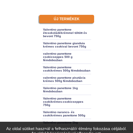
ÚJ TERMÉKEK
Valentino panettone
étcsokoládékrémmel töltött és
bevont 750g
Valentino panettone gianduia
krémes csokival bevont 750g
valentino panettone
csokicseppes 500 g
fémdobozban
Valentino panettone
csokikrémes 500g fémdobozban
valentino panettone pisztácia
krémes 500g fémdobozban
Valentino panettone 1kg
fémdobozban
Valentino panettone
csokikrémes-csokicseppes
750g
Valentino narancs- és
csokikrémes panettone 500g
Valentino panettone 1kg
Az oldal sütiket használ a felhasználói élmény fokozása céljából.
Valentino panettone 750g