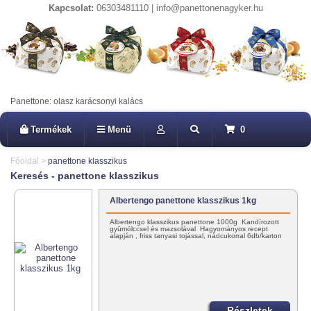
Kapcsolat:
06303481110 | info@panettonenagyker.hu
Panettone: olasz karácsonyi kalács
Termékek
Menü
0
Főoldal
>
panettone klasszikus
Keresés - panettone klasszikus
Albertengo panettone klasszikus 1kg
Albertengo klasszikus panettone 1000g Kandírozott
gyümölccsel és mazsolával Hagyományos recept
alapján , friss tanyasi tojással, nádcukorral 6db/karton
Részletek