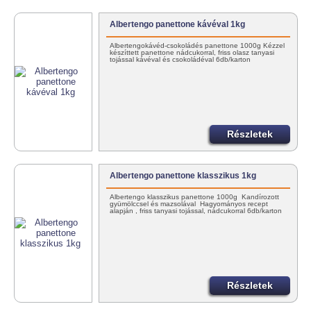
Albertengo panettone kávéval 1kg
Albertengokávéd-csokoládés panettone 1000g Kézzel
készíttett panettone nádcukorral, friss olasz tanyasi
tojással kávéval és csokoládéval 6db/karton
Részletek
Albertengo panettone klasszikus 1kg
Albertengo klasszikus panettone 1000g Kandírozott
gyümölccsel és mazsolával Hagyományos recept
alapján , friss tanyasi tojással, nádcukorral 6db/karton
Részletek