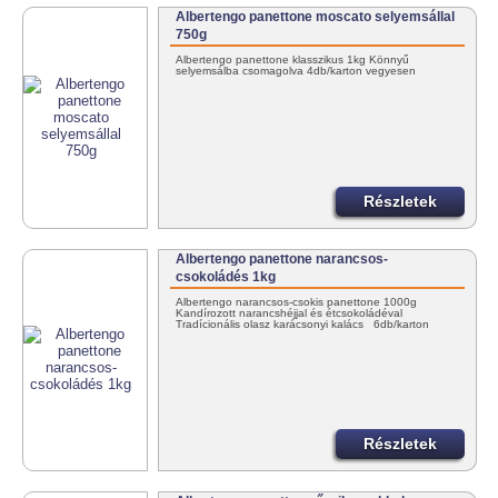
Albertengo panettone moscato selyemsállal
750g
Albertengo panettone klasszikus 1kg Könnyű
selyemsálba csomagolva 4db/karton vegyesen
Részletek
Albertengo panettone narancsos-
csokoládés 1kg
Albertengo narancsos-csokis panettone 1000g
Kandírozott narancshéjjal és étcsokoládéval
Tradícionális olasz karácsonyi kalács 6db/karton
Részletek