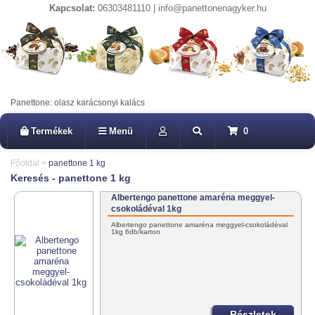
Kapcsolat:
06303481110 | info@panettonenagyker.hu
Panettone: olasz karácsonyi kalács
Termékek
Menü
0
Főoldal
>
panettone 1 kg
Keresés - panettone 1 kg
Albertengo panettone amaréna meggyel-
csokoládéval 1kg
Albertengo panettone amaréna meggyel-csokoládéval
1kg 6db/karton
Részletek