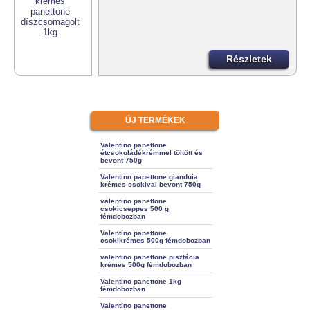
Részletek
ÚJ TERMÉKEK
Valentino panettone
étcsokoládékrémmel töltött és
bevont 750g
Valentino panettone gianduia
krémes csokival bevont 750g
valentino panettone
csokicseppes 500 g
fémdobozban
Valentino panettone
csokikrémes 500g fémdobozban
valentino panettone pisztácia
krémes 500g fémdobozban
Valentino panettone 1kg
fémdobozban
Valentino panettone