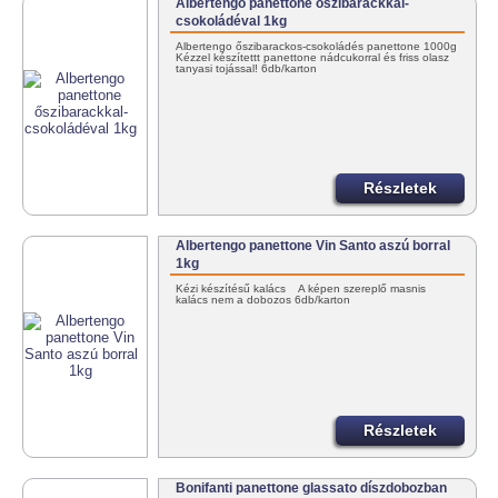
Albertengo panettone őszibarackkal-
csokoládéval 1kg
Albertengo őszibarackos-csokoládés panettone 1000g
Kézzel készítettt panettone nádcukorral és friss olasz
tanyasi tojással! 6db/karton
Részletek
Albertengo panettone Vin Santo aszú borral
1kg
Kézi készítésű kalács A képen szereplő masnis
kalács nem a dobozos 6db/karton
Részletek
Bonifanti panettone glassato díszdobozban