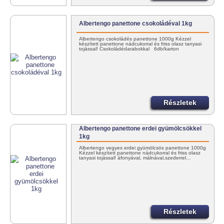
Albertengo panettone csokoládéval 1kg
Albertengo csokoládés panettone 1000g Kézzel
készített panettone nádcukorral és friss olasz tanyasi
tojással! Csokoládédarabokkal 6db/karton
Részletek
Albertengo panettone erdei gyümölcsökkel
1kg
Albertengo vegyes erdei gyümölcsös panettone 1000g
Kézzel készített panettone nádcukorral és friss olasz
tanyasi tojással! áfonyával, málnával,szederrel…
Részletek