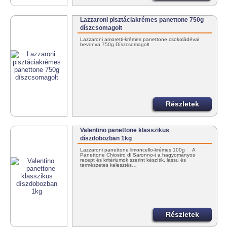
Lazzaroni pisztáciakrémes panettone 750g
díszcsomagolt
Lazzaroni amoretti-krémes panettone csokoládéval
bevonva 750g Díszcsomagolt
Részletek
Valentino panettone klasszikus
díszdobozban 1kg
Lazzaroni panettone limoncello-krémes 100g A
Panettone Chiostro di Saronno-t a hagyományos
recept és kritériumok szerint készítik, lassú és
természetes kelesztés…
Részletek