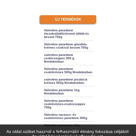
ÚJ TERMÉKEK
Valentino panettone
étcsokoládékrémmel töltött és
bevont 750g
Valentino panettone gianduia
krémes csokival bevont 750g
valentino panettone
csokicseppes 500 g
fémdobozban
Valentino panettone
csokikrémes 500g fémdobozban
valentino panettone pisztácia
krémes 500g fémdobozban
Valentino panettone 1kg
fémdobozban
Valentino panettone
csokikrémes-csokicseppes
750g
Valentino narancs- és
csokikrémes panettone 500g
Valentino panettone 1kg
Az oldal sütiket használ a felhasználói élmény fokozása céljából.
Valentino panettone 750g