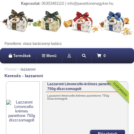
Kapcsolat:
06303481110 | info@panettonenagyker.hu
Panettone: olasz karácsonyi kalács
Termékek
Menü
0
Főoldal
>
lazzaroni
Keresés - lazzaroni
Lazzaroni Limoncello-krémes panettone
750g díszcsomagolt
Lazzaroni limoncello-krémes panettone 750g
Díszcsomagolt
Részletek