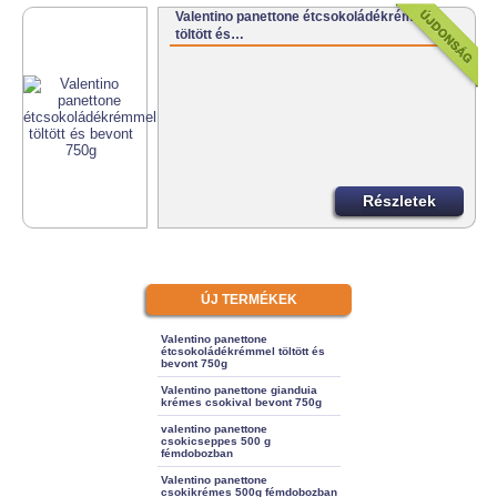
Valentino panettone étcsokoládékrémmel
töltött és…
Részletek
ÚJ TERMÉKEK
Valentino panettone
étcsokoládékrémmel töltött és
bevont 750g
Valentino panettone gianduia
krémes csokival bevont 750g
valentino panettone
csokicseppes 500 g
fémdobozban
Valentino panettone
csokikrémes 500g fémdobozban