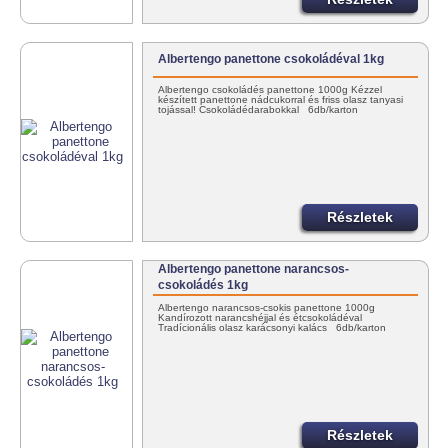
Albertengo panettone csokoládéval 1kg
Albertengo csokoládés panettone 1000g Kézzel
készített panettone nádcukorral és friss olasz tanyasi
tojással! Csokoládédarabokkal 6db/karton
Részletek
Albertengo panettone narancsos-
csokoládés 1kg
Albertengo narancsos-csokis panettone 1000g
Kandírozott narancshéjjal és étcsokoládéval
Tradícionális olasz karácsonyi kalács 6db/karton
Részletek