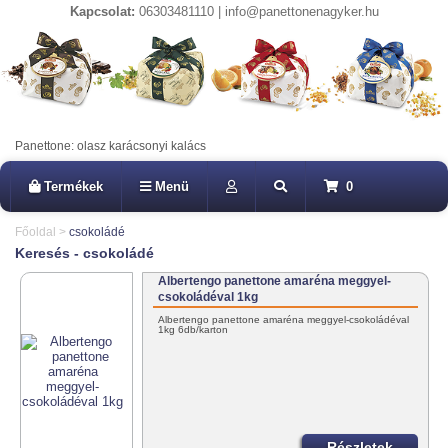
Kapcsolat:
06303481110 | info@panettonenagyker.hu
Panettone: olasz karácsonyi kalács
Termékek
Menü
0
Főoldal
>
csokoládé
Keresés - csokoládé
Albertengo panettone amaréna meggyel-
csokoládéval 1kg
Albertengo panettone amaréna meggyel-csokoládéval
1kg 6db/karton
Részletek