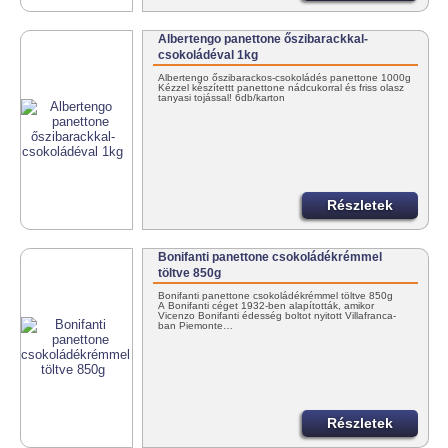
Albertengo panettone őszibarackkal-
csokoládéval 1kg
Albertengo őszibarackos-csokoládés panettone 1000g
Kézzel készítettt panettone nádcukorral és friss olasz
tanyasi tojással! 6db/karton
Részletek
Bonifanti panettone csokoládékrémmel
töltve 850g
Bonifanti panettone csokoládékrémmel töltve 850g
A Bonifanti céget 1932-ben alapították, amikor
Vicenzo Bonifanti édesség boltot nyitott Villafranca-
ban Piemonte…
Részletek