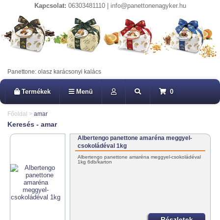
Kapcsolat:
06303481110 | info@panettonenagyker.hu
Panettone: olasz karácsonyi kalács
Termékek
Menü
0
Főoldal
>
amar
Keresés - amar
Albertengo panettone amaréna meggyel-
csokoládéval 1kg
Albertengo panettone amaréna meggyel-csokoládéval
1kg 6db/karton
Részletek