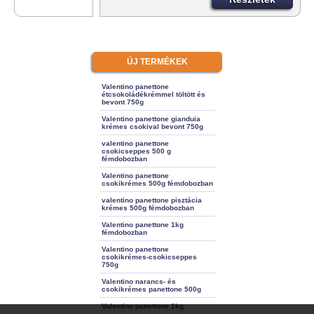
ÚJ TERMÉKEK
Valentino panettone
étcsokoládékrémmel töltött és
bevont 750g
Valentino panettone gianduia
krémes csokival bevont 750g
valentino panettone
csokicseppes 500 g
fémdobozban
Valentino panettone
csokikrémes 500g fémdobozban
valentino panettone pisztácia
krémes 500g fémdobozban
Valentino panettone 1kg
fémdobozban
Valentino panettone
csokikrémes-csokicseppes
750g
Valentino narancs- és
csokikrémes panettone 500g
Valentino panettone 1kg