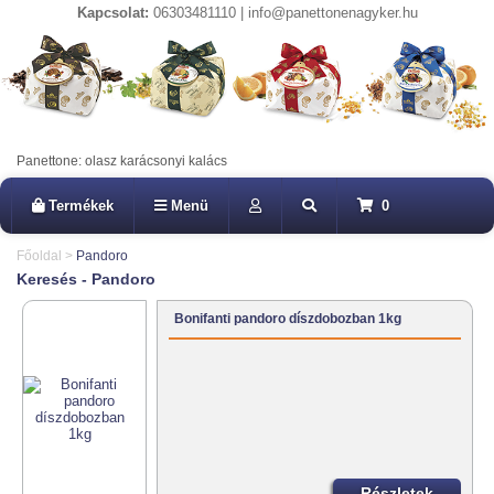
Kapcsolat:
06303481110 | info@panettonenagyker.hu
Panettone: olasz karácsonyi kalács
Termékek
Menü
0
Főoldal
>
Pandoro
Keresés - Pandoro
Bonifanti pandoro díszdobozban 1kg
Részletek