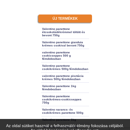
ÚJ TERMÉKEK
Valentino panettone
étcsokoládékrémmel töltött és
bevont 750g
Valentino panettone gianduia
krémes csokival bevont 750g
valentino panettone
csokicseppes 500 g
fémdobozban
Valentino panettone
csokikrémes 500g fémdobozban
valentino panettone pisztácia
krémes 500g fémdobozban
Valentino panettone 1kg
fémdobozban
Valentino panettone
csokikrémes-csokicseppes
750g
Valentino narancs- és
csokikrémes panettone 500g
Valentino panettone 1kg
Az oldal sütiket használ a felhasználói élmény fokozása céljából.
Valentino panettone 750g