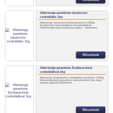
Albertengo panettone narancsos-
csokoládés 1kg
Albertengo narancsos-csokis panettone 1000g
Kandírozott narancshéjjal és étcsokoládéval
Tradícionális olasz karácsonyi kalács 6db/karton
Részletek
Albertengo panettone őszibarackkal-
csokoládéval 1kg
Albertengo őszibarackos-csokoládés panettone 1000g
Kézzel készítettt panettone nádcukorral és friss olasz
tanyasi tojással! 6db/karton
Részletek