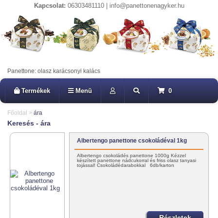
Kapcsolat:
06303481110 | info@panettonenagyker.hu
Panettone: olasz karácsonyi kalács
Termékek
Menü
0
Főoldal
>
ára
Keresés - ára
Albertengo panettone csokoládéval 1kg
Albertengo csokoládés panettone 1000g Kézzel
készített panettone nádcukorral és friss olasz tanyasi
tojással! Csokoládédarabokkal 6db/karton
Részletek