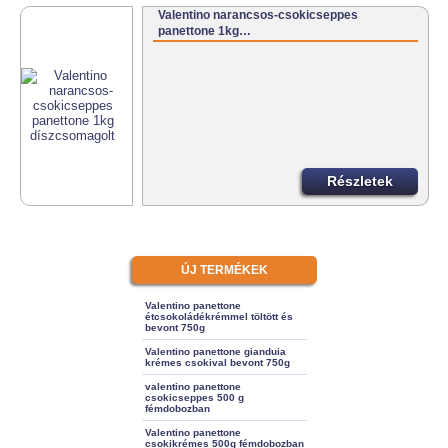
Valentino narancsos-csokicseppes
panettone 1kg…
Részletek
ÚJ TERMÉKEK
Valentino panettone
étcsokoládékrémmel töltött és
bevont 750g
Valentino panettone gianduia
krémes csokival bevont 750g
valentino panettone
csokicseppes 500 g
fémdobozban
Valentino panettone
csokikrémes 500g fémdobozban